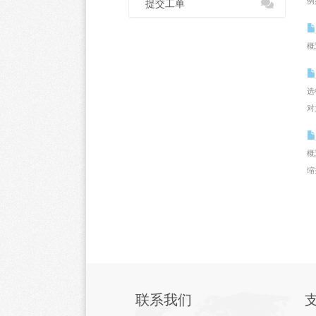
例
提交工单
概
选
对
概
缩
联系我们