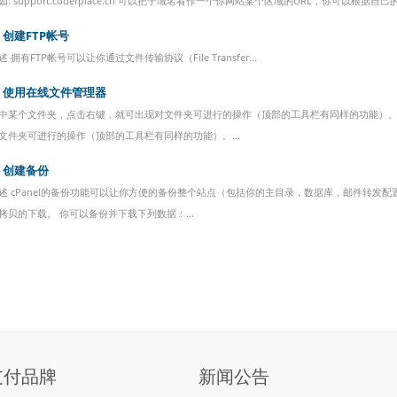
如: support.coderplace.cn 可以把子域名看作一个你网站某个区域的URL，你可以根据
创建FTP帐号
述 拥有FTP帐号可以让你通过文件传输协议（File Transfer...
使用在线文件管理器
中某个文件夹，点击右键，就可出现对文件夹可进行的操作（顶部的工具栏有同样的功能）。
文件夹可进行的操作（顶部的工具栏有同样的功能）。...
创建备份
述 cPanel的备份功能可以让你方便的备份整个站点（包括你的主目录，数据库，邮件转发
拷贝的下载。 你可以备份并下载下列数据：...
支付品牌
新闻公告