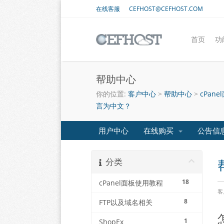
在线客服
CEFHOST@CEFHOST.COM
首页
功
帮助中心
你的位置:
客户中心
>
帮助中心
>
cPan
言为中文？
用户中心
在线购买
公告信
分类
18
cPanel面板使用教程
客
8
FTP以及域名相关
1
ShopEx