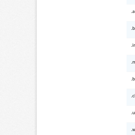
.a
.b
.i
.
.b
.c
.
.