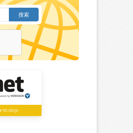
搜索
￥95.00/yr