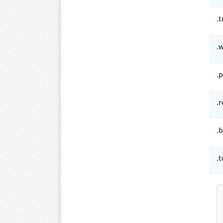
.
.w
.
.r
.
.