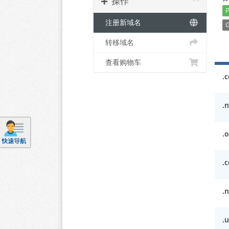
操作
P
注册新域名
G
转移域名
查看购物车
.
.n
.o
.c
.
.u