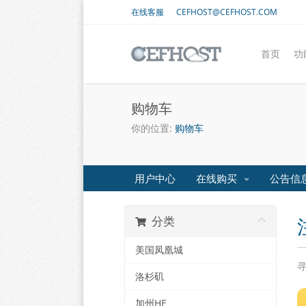
在线客服
CEFHOST@CEFHOST.COM
首页
功
购物车
你的位置:
购物车
用户中心
在线购买
公告信
分类
美国凤凰城
洛杉矶
加州HE