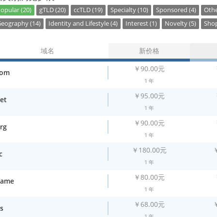
opular (20)
gTLD (20)
ccTLD (19)
Specialty (10)
Sponsored (4)
Othe
eography (14)
Identity and Lifestyle (4)
Interest (1)
Novelty (5)
Shop
域名
新价格
￥90.00元
com
1 年
￥95.00元
et
1 年
￥90.00元
rg
1 年
￥180.00元
c
1 年
￥80.00元
name
1 年
￥68.00元
s
1 年