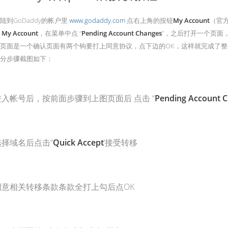
陆到GoDaddy的帐户里
www.godaddy.com
点右上角的按钮
My Account
（官
到
My Account
，在菜单中点 “
Pending Account Changes
”，之后打开一个页面
页面是一个确认页面有两个钩要打上同意协议，点下边的OK，这样就完成了整个的
分步骤截图如下：
进入帐号后，按前面步骤到上图页面后 点击 “
Pending Account 
选择域名后点击“
Quick Accept
‘接受转移
同意相关转移条款条款全打上勾后点OK