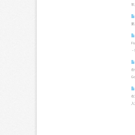
常
要
F
－
在
G
在
入