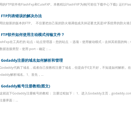
用的FTP软件有FlashFxp和CuteFXP。本教程以FlashFXP为例(可前往下载中心下载): 运行Flash
FTP列表错误的解决办法
用比较新的版本的FTP。 不仅要把自己装的防火墙调低或关掉还要尤其是XP系统带的防火墙关掉
FTP软件如何使用主动模式传输文件？
lashFxp在工具栏的 站点－站点管理器－您的站点 －选项－使用被动模式－去掉其前面的钩；
数据连接类型－使用 port－确定；...
Godaddy注册的域名如何解析和管理
Godaddy代购了域名，或者自己按教程注册了域名，但是由于E文不好，不知道如何解析。
odaddy解析域名。1、首先，...
Godaddy账号注册教程(图文)
这就说下Godaddy注册账号的教程： 注册过程如下： 1、进入Godaddy主页，godaddy.com 
注册界面：...