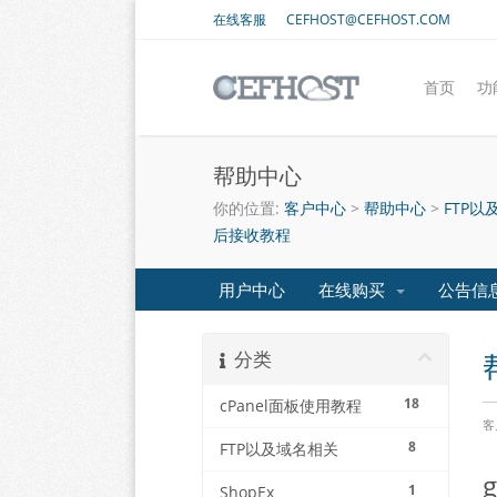
在线客服
CEFHOST@CEFHOST.COM
首页
功
帮助中心
你的位置:
客户中心
>
帮助中心
>
FTP以
后接收教程
用户中心
在线购买
公告信
分类
18
cPanel面板使用教程
客
8
FTP以及域名相关
1
ShopEx