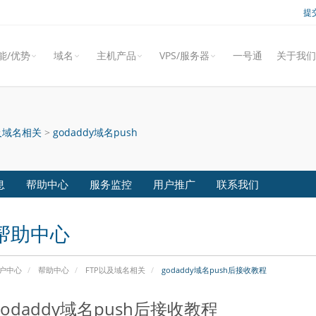
提
能/优势
域名
主机产品
VPS/服务器
一号通
关于我们
及域名相关
>
godaddy域名push
息
帮助中心
服务监控
用户推广
联系我们
帮助中心
户中心
帮助中心
FTP以及域名相关
godaddy域名push后接收教程
godaddy域名push后接收教程