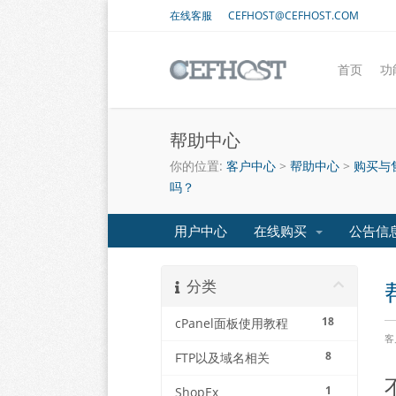
在线客服
CEFHOST@CEFHOST.COM
首页
功
帮助中心
你的位置:
客户中心
>
帮助中心
>
购买与
吗？
用户中心
在线购买
公告信
分类
18
cPanel面板使用教程
客
8
FTP以及域名相关
1
ShopEx